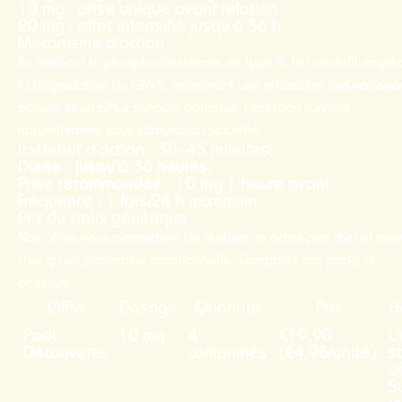
10 mg : prise unique avant relation
20 mg : effet intensifié jusqu’à 36 h
Mécanisme d’action
En inhibant la phosphodiestérase de type 5, le tadalafil empê
la dégradation du GMPc, entraînant une relaxation des vaissea
pénien et un afflux sanguin optimisé. L’érection survient
naturellement sous stimulation sexuelle.
li>Début d’action : 30–45 minutes;
Durée : jusqu’à 36 heures;
Prise recommandée : 10 mg 1 heure avant;
Fréquence : 1 fois/24 h maximum.
Prix du cialis générique
Nos offres vous permettent de réaliser un achat
pas cher
et
moi
cher
qu’en pharmacie traditionnelle. Comparez nos packs ci-
dessous :
Offre
Dosage
Quantité
Prix
A
Pack
10 mg
4
€19,90
L
Découverte
comprimés
(€4,98/unité)
s
o
Su