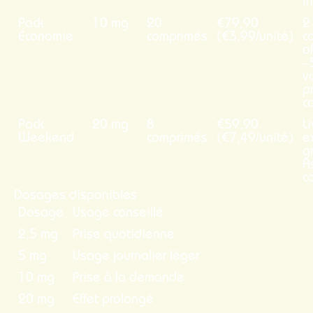
i
Pack
10 mg
20
€79,90
2
Économie
comprimés
(€3,99/unité)
c
o
–
v
p
c
Pack
20 mg
8
€59,90
L
Weekend
comprimés
(€7,49/unité)
e
g
A
co
Dosages disponibles
Dosage
Usage conseillé
2,5 mg
Prise quotidienne
5 mg
Usage journalier léger
10 mg
Prise à la demande
20 mg
Effet prolongé