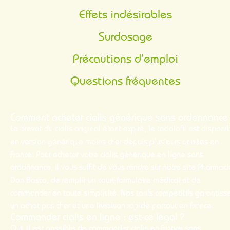
Effets indésirables
Surdosage
Précautions d’emploi
Questions fréquentes
Comment acheter cialis générique sans ordonnance
Le brevet du cialis original étant expiré, le tadalafil est disponi
en version générique moins cher depuis plusieurs années en
France. Pour
acheter
votre cialis générique en ligne sans
ordonnance, il vous suffit de vous rendre sur notre site Pharmaci
Don Bosco, de remplir un court formulaire médical et de
commander
en toute simplicité. Nos tarifs compétitifs garantiss
un
achat pas cher
et une livraison rapide partout en France.
Commander cialis en ligne : est-ce légal ?
Oui, il est possible de
commander cialis
en France
sans