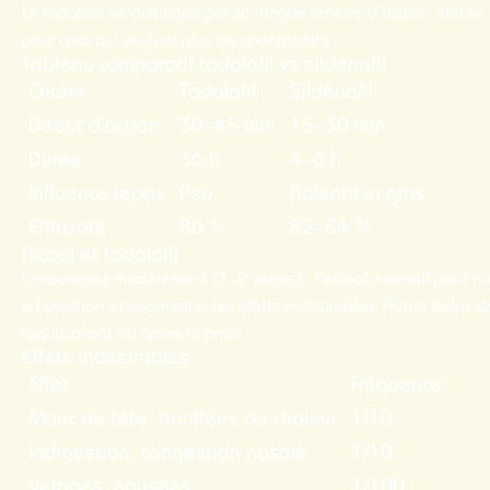
Le tadalafil se distingue par sa longue fenêtre d’action, idéale
pour ceux qui veulent plus de spontanéité.
Tableau comparatif tadalafil vs sildénafil
Critère
Tadalafil
Sildénafil
Début d’action
30–45 min
15–30 min
Durée
36 h
4–6 h
Influence repas
Peu
Ralentit si gras
Efficacité
80 %
82–84 %
Alcool et tadalafil
Consommez modérément (1–2 verres) : l’alcool excessif peut nu
à l’érection et augmenter les effets indésirables. Aucun délai str
requis avant ou après la prise.
Effets indésirables
Effet
Fréquence
Maux de tête, bouffées de chaleur
1/10
Indigestion, congestion nasale
1/10
Vertiges, nausées
1/100