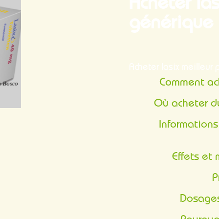
Acheter las
générique
Acheter lasix meilleur 
Comment ac
Où acheter 
Informations générales sur le Lasix générique
Effets e
Dosage