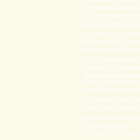
artérielle et l’insuffis
La prise avec ou sans 
Les comprimés de fur
des repas. Pour limiter
conseillé de les avale
Début d’action et dur
Le Furosémide généri
un effet maximal entre 
d’environ 6 à 8 heures,
Effets et mécanisme d
Quels sont les effets 
Une élimination accru
des membres, de la tou
baisse de la pression a
les symptômes et préve
Suivi et ajustement
Un bilan médical réguli