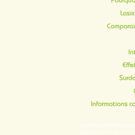
Pourqu
Lasi
Comparai
I
Eff
Surd
Informations 
Comment acheter Lasix
Depuis la fin de l’excl