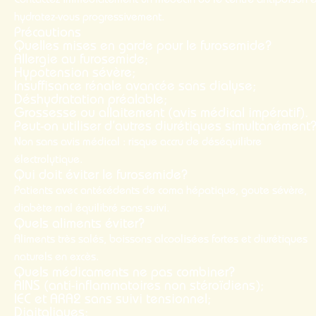
Contactez immédiatement un médecin ou le centre antipoison e
hydratez-vous progressivement.
Précautions
Quelles mises en garde pour le furosemide?
Allergie au furosemide;
Hypotension sévère;
Insuffisance rénale avancée sans dialyse;
Déshydratation préalable;
Grossesse ou allaitement (avis médical impératif).
Peut-on utiliser d’autres diurétiques simultanément
Non sans avis médical : risque accru de déséquilibre
électrolytique.
Qui doit éviter le furosemide?
Patients avec antécédents de coma hépatique, goute sévère,
diabète mal équilibré sans suivi.
Quels aliments éviter?
Aliments très salés, boissons alcoolisées fortes et diurétiques
naturels en excès.
Quels médicaments ne pas combiner?
AINS (anti-inflammatoires non stéroïdiens);
IEC et ARA2 sans suivi tensionnel;
Digitaliques;