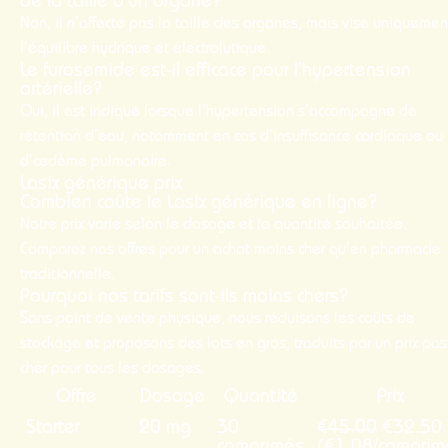
de la taille d’un organe?
Non, il n’affecte pas la taille des organes, mais vise uniquemen
l’équilibre hydrique et électrolytique.
Le furosemide est-il efficace pour l’hypertension
artérielle?
Oui, il est indiqué lorsque l’hypertension s’accompagne de
rétention d’eau, notamment en cas d’insuffisance cardiaque ou
d’œdème pulmonaire.
Lasix générique prix
Combien coûte le Lasix générique en ligne?
Notre
prix
varie selon le dosage et la quantité souhaitée.
Comparez nos offres pour un achat
moins cher
qu’en pharmacie
traditionnelle.
Pourquoi nos tarifs sont-ils moins chers?
Sans point de vente physique, nous réduisons les coûts de
stockage et proposons des lots en gros, traduits par un
prix
pas
cher
pour tous les dosages.
Offre
Dosage
Quantité
Prix
Starter
20 mg
30
€45.00
€32.50