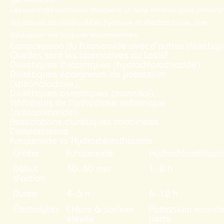
généralisé?
Les autorités sanitaires imposent un suivi médical pour prévenir
les risques de déséquilibre hydrique et électrolytique. Une
évaluation est toujours recommandée.
Comparaison du Furosemide avec d’autres diurétiq
Quelles sont les alternatives au Lasix?
Diurétiques thiazidiques (hydrochlorothiazide);
Diurétiques épargneurs de potassium
(spironolactone);
Diurétiques osmotiques (mannitol);
Inhibiteurs de l’anhydrase carbonique
(acétazolamide);
Associations diurétiques combinées.
Comparaisons
Furosemide vs Hydrochlorothiazide
Critère
Furosemide
Hydrochlorothiazi
Début
30–60 min
1–2 h
d’action
Durée
4–6 h
6–12 h
Électrolytes
Chlore & sodium
Potassium moindr
élevés
perte