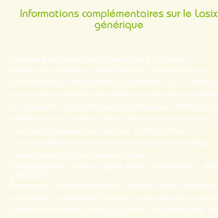
Informations complémentaires sur le Lasix
générique
Comment acheter Lasix générique en France?
Depuis la fin du brevet du Lasix® original, le furosemide est
commercialisé en version générique autorisée. Pour un achat en
ligne rapide et sécurisé, notre pharmacie en France vous perme
de commander Lasix générique sans ordonnance, bénéficiant d
meilleurs prix et d’un service discret. Vous pouvez passer votre
commande
directement sur notre site, profiter d’offres
promotionnelles et recevoir votre traitement sous emballage
neutre, partout en France métropolitaine.
Où acheter du Lasix en ligne sans ordonnance – est
possible?
Beaucoup d’utilisateurs cherchent à
acheter Lasix
en ligne sans
ordonnance. Sur
Pharmacie Don Bosco
, nous avons mis en place
questionnaire médical simple pour vérifier votre profil santé. Vo