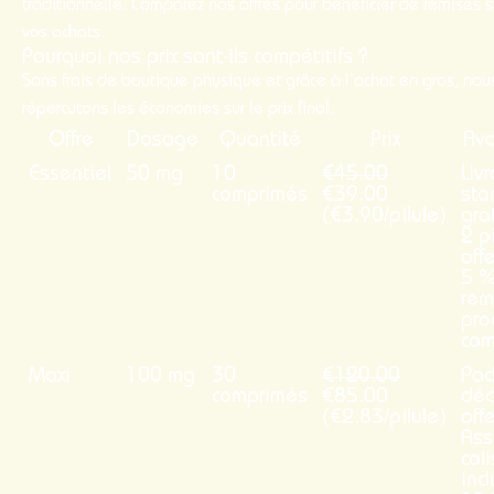
traditionnelle. Comparez nos offres pour bénéficier de remises s
vos achats.
Pourquoi nos prix sont-ils compétitifs ?
Sans frais de boutique physique et grâce à l’achat en gros, nou
répercutons les économies sur le prix final.
Offre
Dosage
Quantité
Prix
Av
Essentiel
50 mg
10
€45.00
Liv
comprimés
€39.00
sta
(€3.90/pilule)
gra
2 p
off
5 
rem
pro
co
Maxi
100 mg
30
€120.00
Pac
comprimés
€85.00
déc
(€2.83/pilule)
offe
Ass
coli
inc