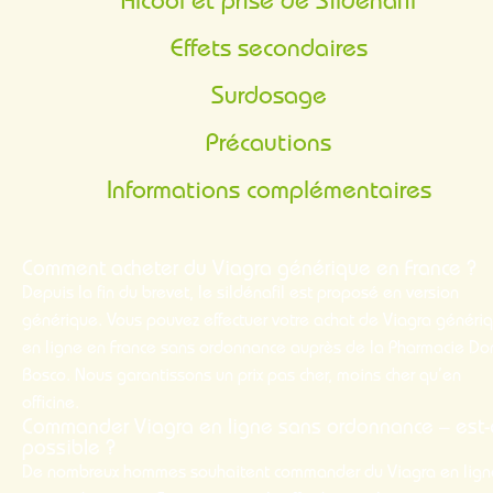
Alcool et prise de Sildénafil
Effets secondaires
Surdosage
Précautions
Informations complémentaires
Comment acheter du Viagra générique en France ?
Depuis la fin du brevet, le sildénafil est proposé en version
générique. Vous pouvez effectuer votre
achat
de Viagra généri
en ligne
en France sans ordonnance auprès de la Pharmacie Do
Bosco. Nous garantissons un
prix
pas cher
,
moins cher
qu’en
officine.
Commander Viagra en ligne sans ordonnance – est-
possible ?
De nombreux hommes souhaitent
commander
du Viagra
en lig