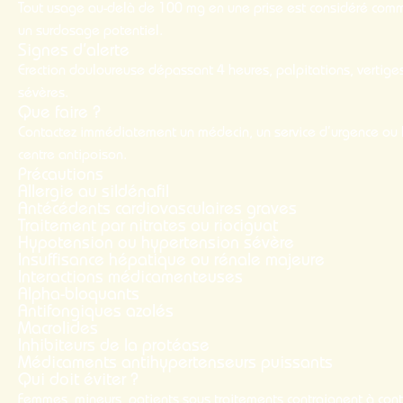
Tout usage au-delà de 100 mg en une prise est considéré com
un surdosage potentiel.
Signes d’alerte
Erection douloureuse dépassant 4 heures, palpitations, vertige
sévères.
Que faire ?
Contactez immédiatement un médecin, un service d’urgence ou 
centre antipoison.
Précautions
Allergie au sildénafil
Antécédents cardiovasculaires graves
Traitement par nitrates ou riociguat
Hypotension ou hypertension sévère
Insuffisance hépatique ou rénale majeure
Interactions médicamenteuses
Alpha-bloquants
Antifongiques azolés
Macrolides
Inhibiteurs de la protéase
Médicaments antihypertenseurs puissants
Qui doit éviter ?
Femmes, mineurs, patients sous traitements contraignent à cont