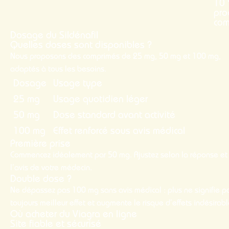
10 
pro
co
Dosage du Sildénafil
Quelles doses sont disponibles ?
Nous proposons des comprimés de 25 mg, 50 mg et 100 mg,
adaptés à tous les besoins.
Dosage
Usage type
25 mg
Usage quotidien léger
50 mg
Dose standard avant activité
100 mg
Effet renforcé sous avis médical
Première prise
Commencez idéalement par 50 mg. Ajustez selon la réponse et
l’avis de votre médecin.
Double dose ?
Ne dépassez pas 100 mg sans avis médical : plus ne signifie p
toujours meilleur effet et augmente le risque d’effets indésirabl
Où acheter du Viagra en ligne
Site fiable et sécurisé