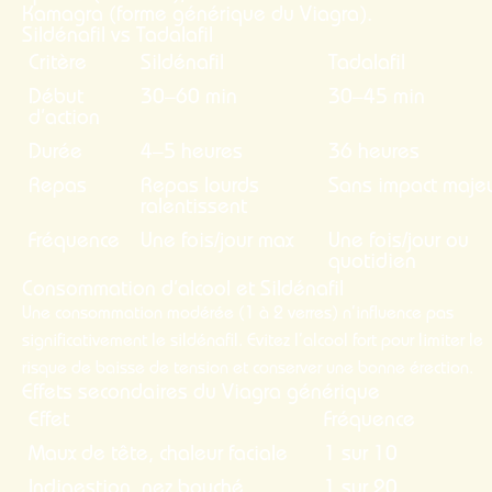
Kamagra (forme générique du Viagra).
Sildénafil vs Tadalafil
Critère
Sildénafil
Tadalafil
Début
30–60 min
30–45 min
d’action
Durée
4–5 heures
36 heures
Repas
Repas lourds
Sans impact maje
ralentissent
Fréquence
Une fois/jour max
Une fois/jour ou
quotidien
Consommation d’alcool et Sildénafil
Une consommation modérée (1 à 2 verres) n’influence pas
significativement le sildénafil. Evitez l’alcool fort pour limiter le
risque de baisse de tension et conserver une bonne érection.
Effets secondaires du Viagra générique
Effet
Fréquence
Maux de tête, chaleur faciale
1 sur 10
Indigestion, nez bouché
1 sur 20