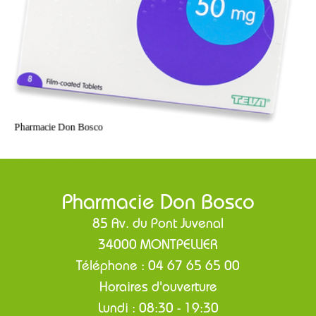
ACHETER EN LIGNE
Pharmacie Don Bosco
85 Av. du Pont Juvenal
34000 MONTPELLIER
Téléphone : 04 67 65 65 00
Horaires d'ouverture
Lundi : 08:30 - 19:30