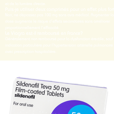
et de la lumière directe.
Puis-je utiliser deux comprimés pour un effet plus for
Non, ne dépassez pas 100 mg sans avis médical. Augmenter la
dose augmente le risque d’effets secondaires sans améliorer
proportionnellement l’efficacité.
Le Viagra est-il remboursé en France?
Généralement non remboursé pour la dysfonction érectile, sauf
indication particulière pour l’hypertension artérielle pulmonaire
avec prescription hospitalière.