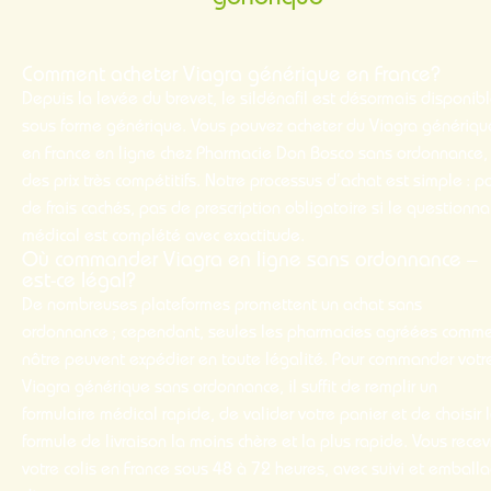
Comment acheter Viagra générique en France?
Depuis la levée du brevet, le sildénafil est désormais disponib
sous forme générique. Vous pouvez acheter du Viagra génériqu
en France en ligne chez Pharmacie Don Bosco sans ordonnance,
des prix très compétitifs. Notre processus d’achat est simple : p
de frais cachés, pas de prescription obligatoire si le questionna
médical est complété avec exactitude.
Où commander Viagra en ligne sans ordonnance –
est-ce légal?
De nombreuses plateformes promettent un achat sans
ordonnance ; cependant, seules les pharmacies agréées comme
nôtre peuvent expédier en toute légalité. Pour commander votr
Viagra générique sans ordonnance, il suffit de remplir un
formulaire médical rapide, de valider votre panier et de choisir 
formule de livraison la moins chère et la plus rapide. Vous recev
votre colis en France sous 48 à 72 heures, avec suivi et emball